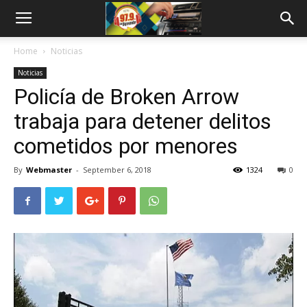
Home
Noticias
Noticias
Policía de Broken Arrow
trabaja para detener delitos
cometidos por menores
By
Webmaster
-
September 6, 2018
1324
0