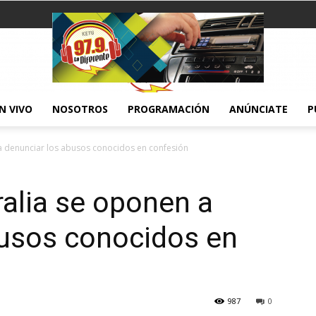
N VIVO
NOSOTROS
PROGRAMACIÓN
ANÚNCIATE
P
KETU
a denunciar los abusos conocidos en confesión
alia se oponen a
1120
busos conocidos en
987
0
AM