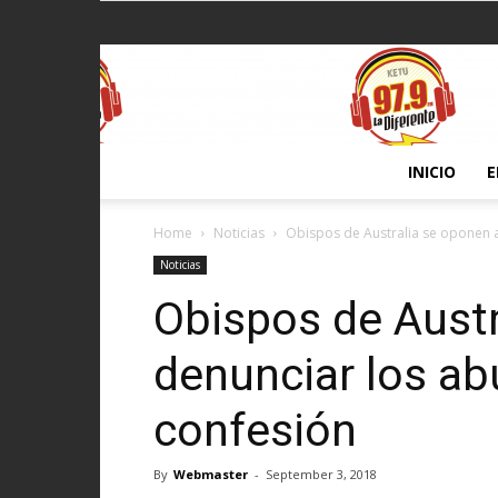
INICIO
E
Home
Noticias
Obispos de Australia se oponen 
Noticias
Obispos de Austr
denunciar los a
confesión
By
Webmaster
-
September 3, 2018