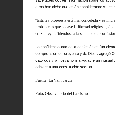
sacerdotes oculten información sobre los abuso
otros han dicho que están considerando su res
“
Esta ley propuesta está mal concebida y es impra
probable es que socave la libertad religiosa”, di
en Sídney, refiriéndose a la santidad del confesio
La confidencialidad de la confesión es “un elem
comprensión del creyente y de Dios”, agregó Col
católicos y la nueva normativa abre un inusual c
adhiere a una constitución secular.
Fuente: La Vanguardia
Foto: Observatorio del Laicismo