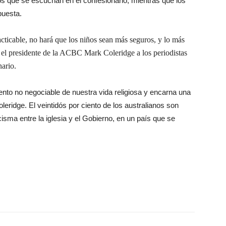
s que se escuchan en el confesionario, mientras que los
puesta.
cticable, no hará que los niños sean más seguros, y lo más
jo el presidente de la ACBC Mark Coleridge a los periodistas
nario.
ento no negociable de nuestra vida religiosa y encarna una
eridge. El veintidós por ciento de los australianos son
isma entre la iglesia y el Gobierno, en un país que se