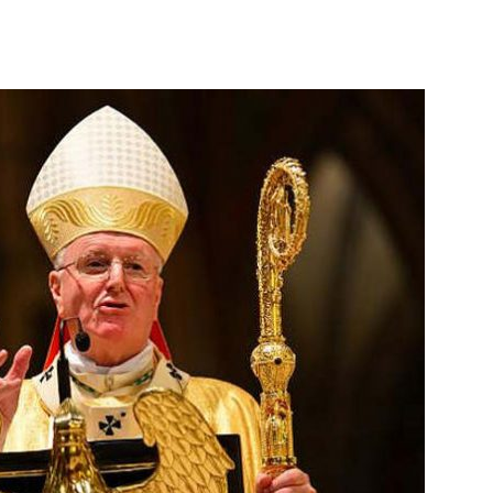
&
97.9FM
La